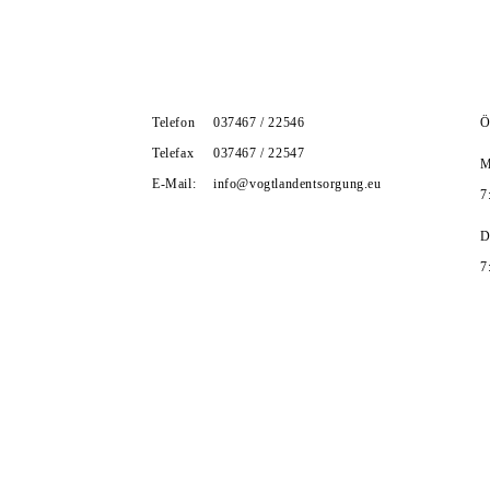
NTERNEHMEN
ZERTIFIKATE
LEISTUNGEN
KARRI
Telefon
037467 / 22546
Ö
Telefax
037467 / 22547
M
E-Mail:
info@vogtlandentsorgung.eu
7
D
7