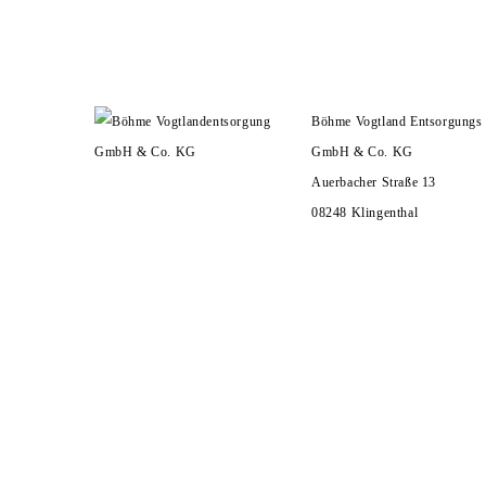
HOME
U
Böhme Vogtland Entsorgungs
GmbH & Co. KG
Auerbacher Straße 13
08248 Klingenthal