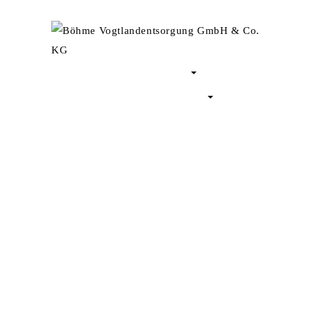
HOME
UNTERNEHMEN
ZERTIFIKATE
LEISTUNGEN
KARRIERE
KONTAKT
Ihr regionaler Abfallentsorger.
ÜBERZEUGEN SIE SICH
VON
UNSERER
LEISTUNGSFÄHIGKEIT.