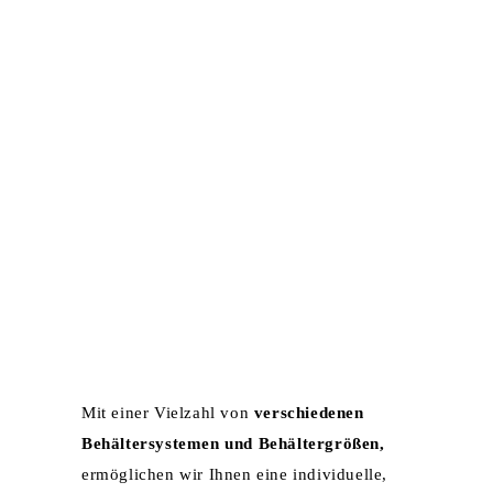
HOME
UNTERNEHMEN
ZERTIFIKATE
LEISTUNGEN
KARRIERE
KONTAKT
CONTAINER­­­
DIENST
Mit einer Vielzahl von
verschiedenen
Behältersystemen und Behältergrößen,
ermöglichen wir Ihnen eine individuelle,