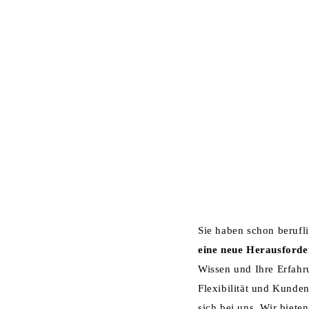
HOME
U
FACH- UND FÜHRUNG
Sie haben schon beruf
eine neue Herausford
Wissen und Ihre Erfahr
Flexibilität und Kunde
sich bei uns. Wir biete