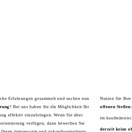
NTERNEHMEN
ZERTIFIKATE
LEISTUNGEN
KARRI
S­KRÄFTE
liche Erfahrungen gesammelt und suchen nun
Nutzen Sie Ihr
erung
? Bei uns haben Sie die Möglichkeit Ihr
offenen Stellen
:
ung effektiv einzubringen. Wenn Sie über
im kaufmännisc
norientierung verfügen, dann bewerben Sie
derzeit keine o
n Ihnen interessante und zukunftsorientierte